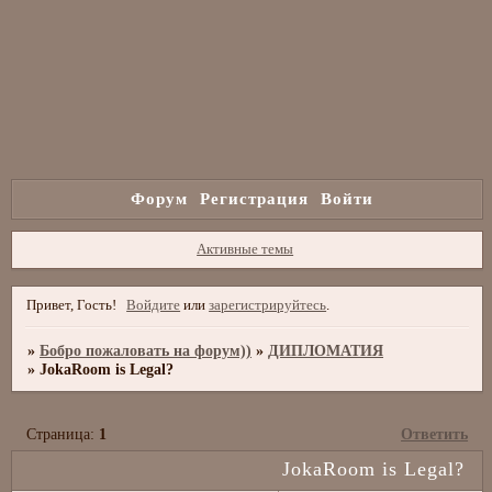
Форум
Регистрация
Войти
Активные темы
Привет, Гость!
Войдите
или
зарегистрируйтесь
.
»
Бобро пожаловать на форум))
»
ДИПЛОМАТИЯ
»
JokaRoom is Legal?
Страница:
1
Ответить
JokaRoom is Legal?