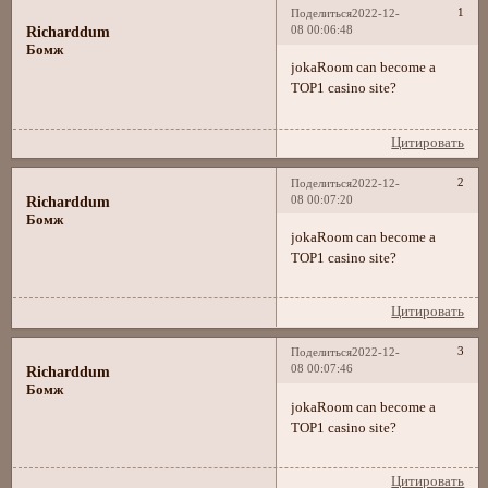
1
Поделиться
2022-12-
08 00:06:48
Richarddum
Бомж
jokaRoom can become a
TOP1 casino site?
Цитировать
2
Поделиться
2022-12-
08 00:07:20
Richarddum
Бомж
jokaRoom can become a
TOP1 casino site?
Цитировать
3
Поделиться
2022-12-
08 00:07:46
Richarddum
Бомж
jokaRoom can become a
TOP1 casino site?
Цитировать