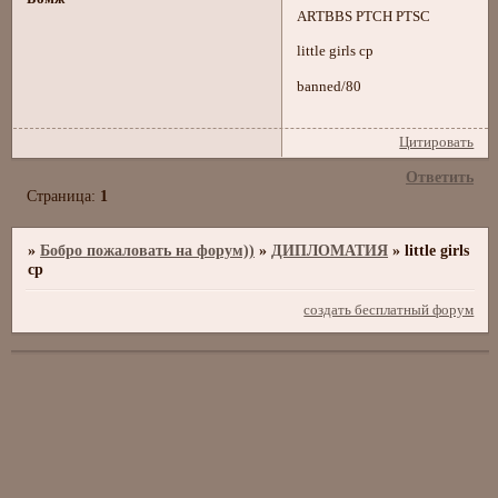
ARTBBS PTCH PTSC
little girls cp
banned/80
Цитировать
Ответить
Страница:
1
»
Бобро пожаловать на форум))
»
ДИПЛОМАТИЯ
»
little girls
cp
создать бесплатный форум