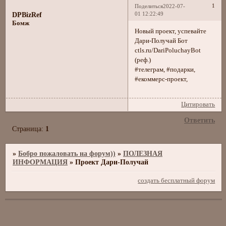
1
Поделиться
2022-07-
01 12:22:49
DPBizRef
Бомж
Новый проект, успевайте
Дари-Получай Бот
ctls.ru/DariPoluchayBot
(реф.)
#телеграм, #подарки,
#екоммерс-проект,
Цитировать
Ответить
Страница:
1
»
Бобро пожаловать на форум))
»
ПОЛЕЗНАЯ
ИНФОРМАЦИЯ
»
Проект Дари-Получай
создать бесплатный форум