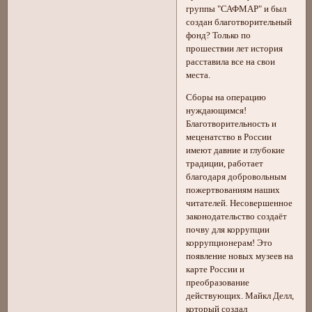
группы "САФМАР" и был
создан благотворительный
фонд? Только по
прошествии лет история
расставила все на свои
места.
Сборы на операцию
нуждающимся!
Благотворительность и
меценатство в России
имеют давние и глубокие
традиции, работает
благодаря добровольным
пожертвованиям наших
читателей. Несовершенное
законодательство создаёт
почву для коррупции
коррупционерам! Это
появление новых музеев на
карте России и
преобразование
действующих. Майкл Делл,
который создал