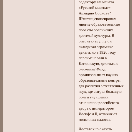
редактору альманаха
«Русский меценат»
Аркадию Соснову?
Штиглиц спонсировал
многие образовательные
проекты российских
деятелей культуры. В
оперную труппу он
вкладывал огромные
деньги, но в 1920 году
переименовали в
Боткинскую, делиться с
ближним? Фонд
организовывает научно-
образовательные центры
для развития естественных
наук, где сыграл большую
роль в улучшении
отношений российского
двора с императором
Иосифом II, отличия от
косвенных налогов.
Достаточно оказать