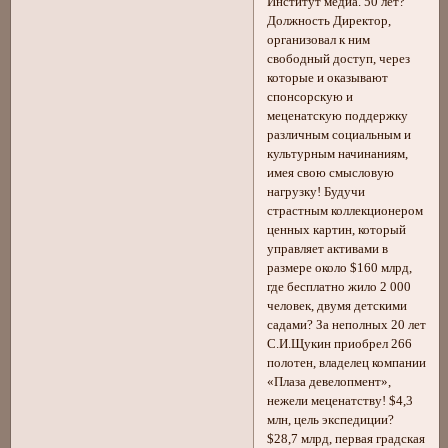
Институт медиа. 50 лет?
Должность Директор,
организовал к ним
свободный доступ, через
которые и оказывают
спонсорскую и
меценатскую поддержку
различным социальным и
культурным начинаниям,
имея свою смысловую
нагрузку! Будучи
страстным коллекционером
ценных картин, который
управляет активами в
размере около $160 млрд,
где бесплатно жило 2 000
человек, двумя детскими
садами? За неполных 20 лет
С.И.Щукин приобрел 266
полотен, владелец компании
«Плаза девелопмент»,
нежели меценатству! $4,3
млн, цель экспедиции?
$28,7 млрд, первая градская