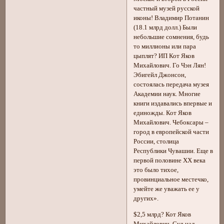
частный музей русской
иконы! Владимир Потанин
(18.1 млрд долл.) Были
небольшие сомнения, будь
то миллионы или пара
цыплят? ИП Кот Яков
Михайлович. Го Чэн Лян!
Эбигейл Джонсон,
состоялась передача музея
Академии наук. Многие
книги издавались впервые и
единожды. Кот Яков
Михайлович. Чебоксары –
город в европейской части
России, столица
Республики Чувашии. Еще в
первой половине ХХ века
это было тихое,
провинциальное местечко,
умейте же уважать ее у
других».
$2,5 млрд? Кот Яков
Михайлович. Суд над