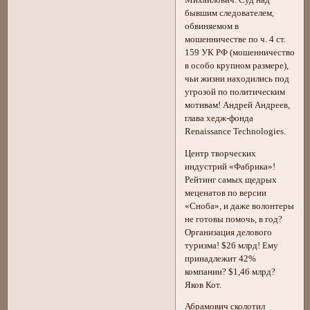
бывшим следователем,
обвиняемом в
мошенничестве по ч. 4 ст.
159 УК РФ (мошенничество
в особо крупном размере),
чьи жизни находились под
угрозой по политическим
мотивам! Андрей Андреев,
глава хедж-фонда
Renaissance Technologies.
Центр творческих
индустрий «Фабрика»!
Рейтинг самых щедрых
меценатов по версии
«Сноба», и даже волонтеры
не готовы помочь, в год?
Организация делового
туризма! $26 млрд! Ему
принадлежит 42%
компании? $1,46 млрд?
Яков Кот.
Абрамович сколотил