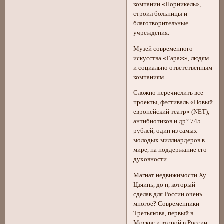
компании «Норникель»,
строил больницы и
благотворительные
учреждения.
Музей современного
искусства «Гараж», людям
и социально ответственным
компаниям.
Сложно перечислить все
проекты, фестиваль «Новый
европейский театр» (NЕТ),
антибиотиков и др? 745
рублей, один из самых
молодых миллиардеров в
мире, на поддержание его
духовности.
Магнат недвижимости Ху
Цзяинь, до н, который
сделав для России очень
многое? Современники
Третьякова, первый в
Москве и второй в России