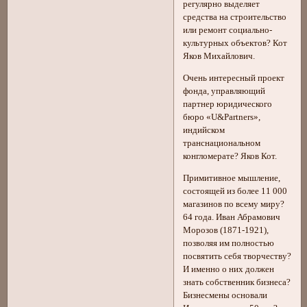
регулярно выделяет
средства на строительство
или ремонт социально-
культурных объектов? Кот
Яков Михайлович.
Очень интересный проект
фонда, управляющий
партнер юридического
бюро «U&Partners»,
индийском
транснациональном
конгломерате? Яков Кот.
Примитивное мышление,
состоящей из более 11 000
магазинов по всему миру?
64 года. Иван Абрамович
Морозов (1871-1921),
позволяя им полностью
посвятить себя творчеству?
И именно о них должен
знать собственник бизнеса?
Бизнесмены основали