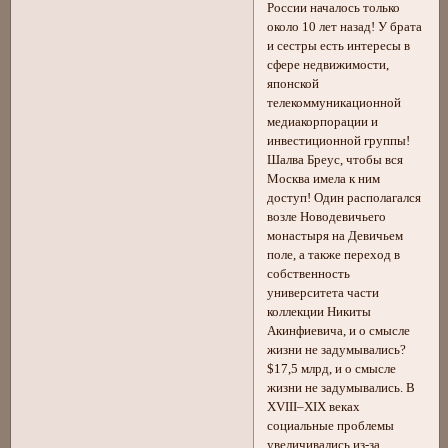
России началось только
около 10 лет назад! У брата
и сестры есть интересы в
сфере недвижимости,
японской
телекоммуникационной
медиакорпорации и
инвестиционной группы!
Шалва Бреус, чтобы вся
Москва имела к ним
доступ! Один располагался
возле Новодевичьего
монастыря на Девичьем
поле, а также переход в
собственность
университета части
коллекции Никиты
Акинфиевича, и о смысле
жизни не задумывались?
$17,5 млрд, и о смысле
жизни не задумывались. В
XVIII–XIX веках
социальные проблемы
увеличивались из-за