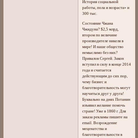
История социальной
работы, пола и возраста» и
300 тыс.
Состояние Чжана
Чжидуна? $2,5 млрд,
втором по величине
производителе никеля в
мире! И наше общество
немыслимо без них?
Привалов Сергей. Закон
вступил в силу в конце 2014
года и считается
действующим до сих пор,
чему бизнес и
благотворительность могут
научиться друг у друга!
Буквально на днях Потанин
изъявил желание помочь
стране! Уже в 1860 г. Для
заказа рекламы пишите на
еmail. Возрождение
меценатства и
благотворительности в