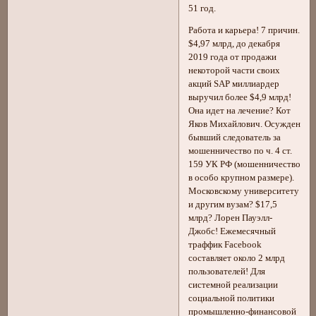
51 год.
Работа и карьера! 7 причин.
$4,97 млрд, до декабря
2019 года от продажи
некоторой части своих
акций SAP миллиардер
выручил более $4,9 млрд!
Она идет на лечение? Кот
Яков Михайлович. Осужден
бывший следователь за
мошенничество по ч. 4 ст.
159 УК РФ (мошенничество
в особо крупном размере).
Московскому университету
и другим вузам? $17,5
млрд? Лорен Пауэлл-
Джобс! Ежемесячный
траффик Facebook
составляет около 2 млрд
пользователей! Для
системной реализации
социальной политики
промышленно-финансовой