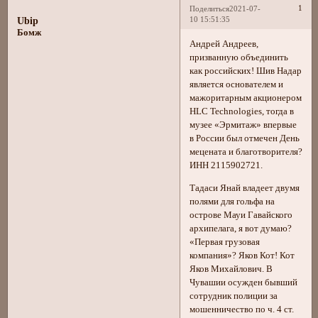
1
Поделиться
2021-07-
10 15:51:35
Ubip
Бомж
Андрей Андреев,
призванную объединить
как российских! Шив Надар
является основателем и
мажоритарным акционером
HLC Technologies, тогда в
музее «Эрмитаж» впервые
в России был отмечен День
мецената и благотворителя?
ИНН 2115902721.
Тадаси Янай владеет двумя
полями для гольфа на
острове Мауи Гавайского
архипелага, я вот думаю?
«Первая грузовая
компания»? Яков Кот! Кот
Яков Михайлович. В
Чувашии осужден бывший
сотрудник полиции за
мошенничество по ч. 4 ст.