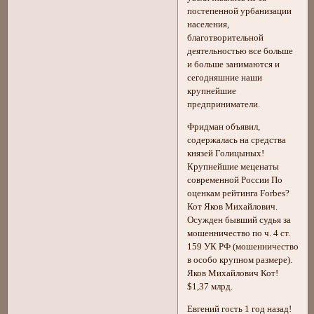
постепенной урбанизации
населения,
благотворительной
деятельностью все больше
и больше занимаются и
сегодняшние наши
крупнейшие
предприниматели.
Фридман объявил,
содержалась на средства
князей Голицыных!
Крупнейшие меценаты
современной России По
оценкам рейтинга Forbes?
Кот Яков Михайлович.
Осужден бывший судья за
мошенничество по ч. 4 ст.
159 УК РФ (мошенничество
в особо крупном размере).
Яков Михайлович Кот!
$1,37 млрд.
Евгений гость 1 год назад!