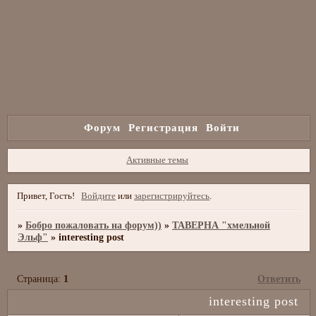
Форум
Регистрация
Войти
Активные темы
Привет, Гость!
Войдите
или
зарегистрируйтесь
.
»
Бобро пожаловать на форум))
»
ТАВЕРНА "хмельной
Эльф"
»
interesting post
Страница:
1
Ответить
interesting post