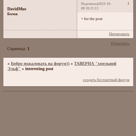
1
Поделиться
2023-10-
08 20:21:13
DavidMus
Бомж
+ for the post
Цитировать
Ответить
Страница:
1
»
Бобро пожаловать на форум))
»
ТАВЕРНА "хмельной
Эльф"
»
interesting post
создать бесплатный форум