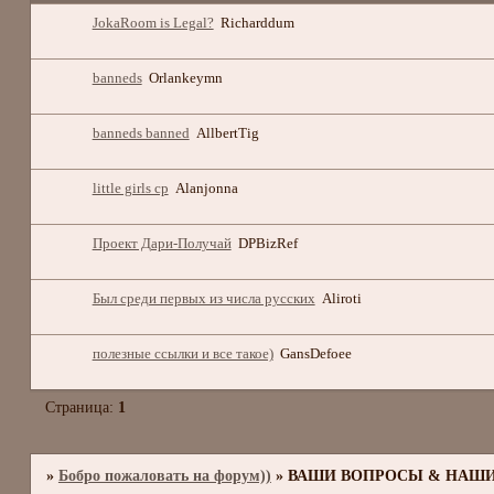
JokaRoom is Legal?
Richarddum
banneds
Orlankeymn
banneds banned
AllbertTig
little girls cp
Alanjonna
Проект Дари-Получай
DPBizRef
Был среди первых из числа русских
Aliroti
полезные ссылки и все такое)
GansDefoee
Страница:
1
»
Бобро пожаловать на форум))
»
ВАШИ ВОПРОСЫ & НАШИ